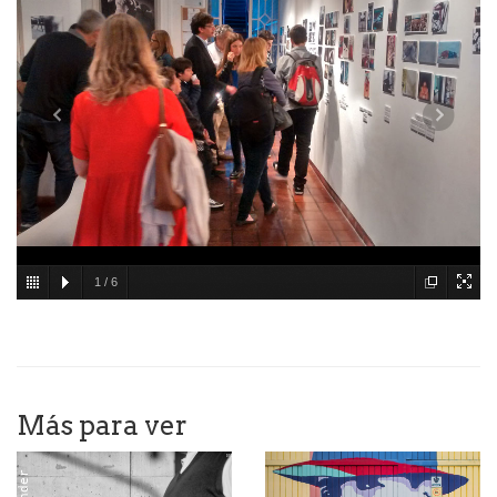
1
/
6
Más para ver