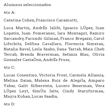
Alumnos seleccionados:
4to A:
Caterina Cohen, Francisco Caramutti,
Luca Martin, AndrÈs Jalife, Ignacio LÛpez, Juan
Lopatin, Juan Pomeranec, Iara Montagut, Ramiro
Sarcansky, Facundo Gilman, Franco Bregazzi, Carol
Lifschitz, Delfina Cavallaro, Florencia Simeran,
Natalia Ravel, Leila Szabo, Dana Tarrab, Maia Cheb
Terrab, Brenda Braverman, Sefania Blau, Olivia
Gonzalez CastaÒon, AndrÈs Pruss,
4to C:
Lucas Cosentino, Victoria Frost, Carmela Allassia,
Melina Daian, Malena Ruiz de AlegrÌa, Amparo
Yabar, Galit Silberstein, Lucero Beserman, Vera
LÛpez Leyt, SimÛn Jaite, Cindy Staryfurman,
Mayra Kohan, Lucas Saadia,
4to D: