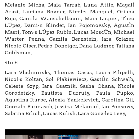
Melanie Micha, Maia Tarrab, Luna Attie, MagalÌ
Arazi, Luciana Rovner, Nicol·s Manguel, Oriana
Rojo, Camila Wanschelbaum, Maia Luquer, Theo
LÛpez, Dami·n Blinder, Ian Pojomovsky, AgustÌn
Masri, Tom·s LÛpez RubÌn, Lucas MoscÛn, Michael
Warter Penna, Camila Bernstein, Iara Szlazer,
Nicole Giser, Pedro Doneiger, Dana Ludmer, Tatiana
Goldsman,
4to E:
Lara Vladimirsky, Thomas Casas, Laura Filipelli,
Nicol·s Koltan, Sol Plakiewiecz, GastÛn Schwalb,
Celeste Szyp, Iara Osatnik, Sasha Ohana, Nicole
Gorodetzky, Bautista Durruty, Paula Pupko,
Agustina Iturbe, Alexia Yankelevich, Carolina Gil,
Gonzalo Barmasch, Jessica Melamud, Ian Ponsowy,
Sabrina Erlich, Lucas Kulish, Lara Gonz·lez Levy,