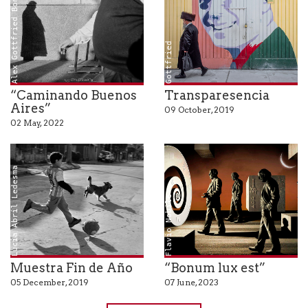
Alex Gottfried Bonder
x
1
°
p
r
e
m
i
:
S
o
b
r
e
s
o
m
b
r
e
r
o
d
e
A
l
e
G
o
t
t
f
r
i
e
o
s
d
“Caminando Buenos
Transparesencia
Aires”
09 October, 2019
02 May, 2022
Lucia Abril Ledesma
Flavio Nobile
Muestra Fin de Año
“Bonum lux est”
05 December, 2019
07 June, 2023