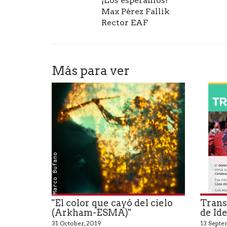
¡Los esperamos!
Max Pérez Fallik
Rector EAF
Más para ver
Marco Bufano
"El color que cayó del cielo
Trans
(Arkham-ESMA)"
de Id
31 October, 2019
13 Septe