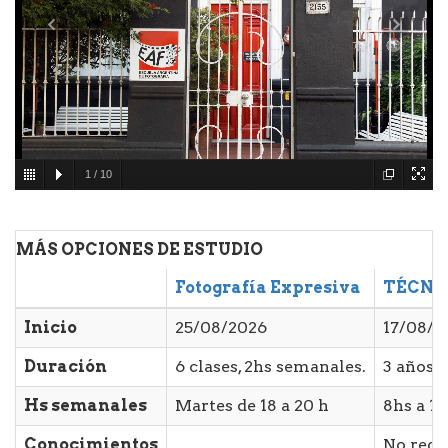
1
/
10
MÁS OPCIONES DE ESTUDIO
Fotografía Expresiva
TÉCNI
Inicio
25/08/2026
17/08/2
Duración
6 clases, 2hs semanales.
3 años
Hs semanales
Martes de 18 a 20 h
8hs a 10
Conocimientos
No requ