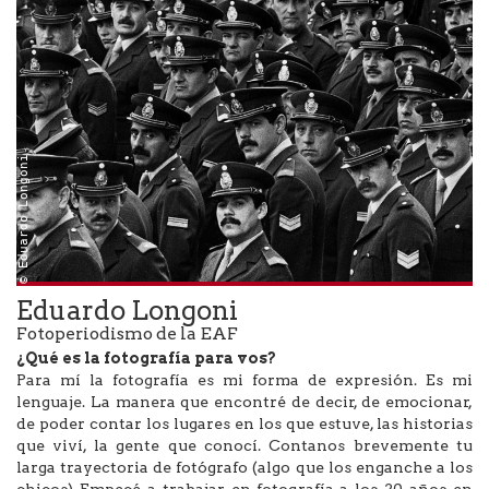
© Eduardo Longoni
Eduardo Longoni
Fotoperiodismo de la EAF
¿Qué es la fotografía para vos?
Para mí la fotografía es mi forma de expresión. Es mi
lenguaje. La manera que encontré de decir, de emocionar,
de poder contar los lugares en los que estuve, las historias
que viví, la gente que conocí. Contanos brevemente tu
larga trayectoria de fotógrafo (algo que los enganche a los
chicos) Empecé a trabajar en fotografía a los 20 años en