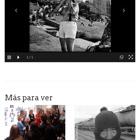
1
/
1
Más para ver
Autor: Ricardo Torossian