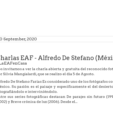
0 September, 2020
harlas EAF - Alfredo De Stefano (Méxi
LaEAFenCasa
s invitamos a ver la charla abierta y gratuita del reconocido 
r Silvia Mangialardi, que se realizo el día 5 de Agosto.
fredo De Stefano Farías Es considerado uno de los fotógrafos
xico. Su pasión es el paisaje y específicamente el del desier
tografiándolo e interviniéndolo.
tre sus series fotográficas destacan De parajes sin futuro (199
002) y Breve crónica de luz (2006). Desde el...