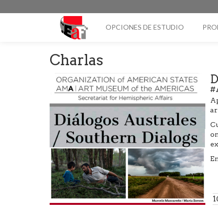
OPCIONES DE ESTUDIO
PRO
Charlas
D
#
Ap
ar
Cu
on
ex
En
1