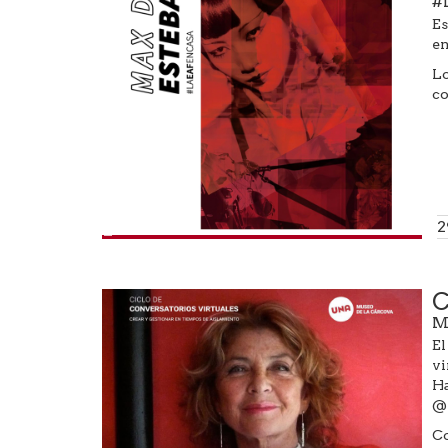
#
Es
en
Lo
co
Foto: Max De Esteban
2
C
M
El
vi
Ha
@
Co