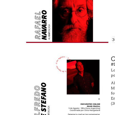
3
C
#
Lo
po
Al
Mé
fo
En
(2