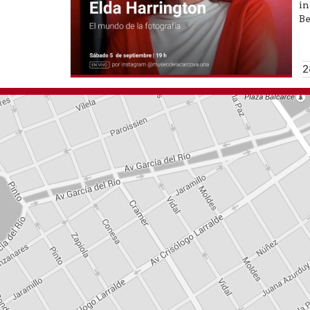
in
Be
2