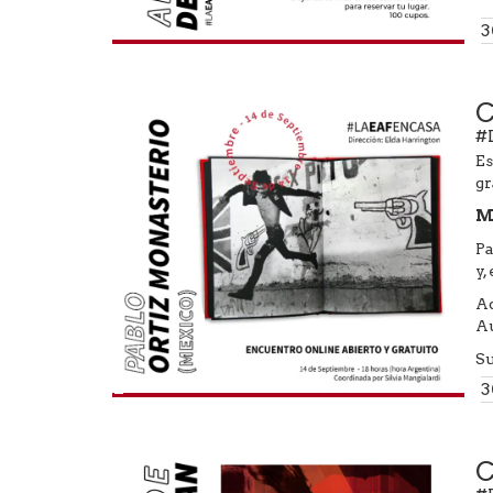
3
C
#
Es
gr
M
Pablo Ortiz Monasterio
Pa
y,
Ad
Au
Su
3
C