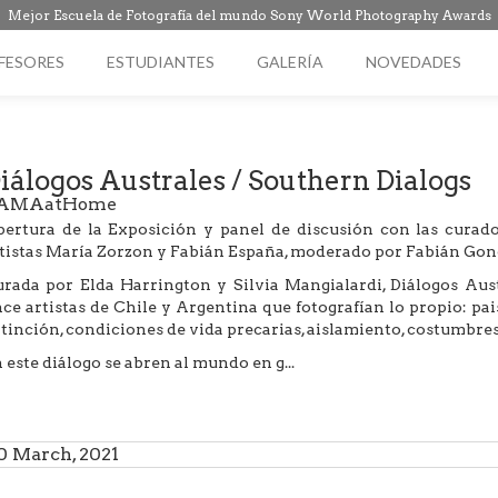
Mejor Escuela de Fotografía del mundo Sony World Photography Awards
FESORES
ESTUDIANTES
GALERÍA
NOVEDADES
iálogos Australes / Southern Dialogs
AMAatHome
ertura de la Exposición y panel de discusión con las curado
tistas María Zorzon y Fabián España, moderado por Fabián Gonc
rada por Elda Harrington y Silvia Mangialardi, Diálogos Aust
ce artistas de Chile y Argentina que fotografían lo propio: paisa
tinción, condiciones de vida precarias, aislamiento, costumbres
 este diálogo se abren al mundo en g...
0 March, 2021