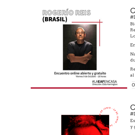
C
#
Bi
Re
Lo
En
Na
du
Re
al
0
C
#
Es
y 