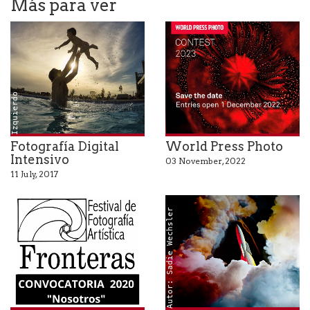
Más para ver
A
u
t
o
r
:
S
b
a
s
t
i
a
n
I
z
q
u
i
e
r
d
e
o
Fotografía Digital
World Press Photo
Intensivo
03 November, 2022
11 July, 2017
Autor: Sadie Wechsler